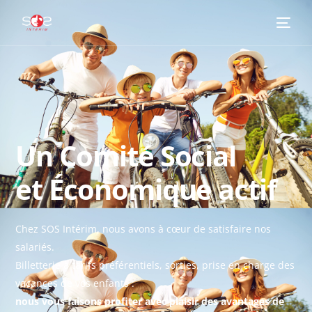
Un Comité Social
et Économique actif
Chez SOS Intérim, nous avons à cœur de satisfaire nos
salariés.
Billetterie à tarifs préférentiels, sorties, prise en charge des
vacances de vos enfants :
nous vous faisons profiter avec plaisir des avantages de