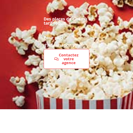
Des places de cinéma à
tarif réduit
Pour plus
d’informations :
Contactez
votre
agence