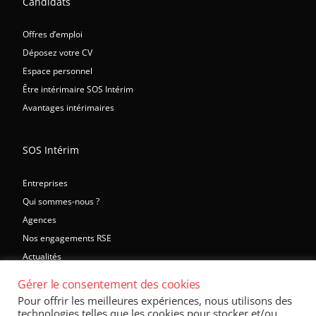
Candidats
Offres d’emploi
Déposez votre CV
Espace personnel
Être intérimaire SOS Intérim
Avantages intérimaires
SOS Intérim
Entreprises
Qui sommes-nous ?
Agences
Nos engagements RSE
Actualités
Gérer le consentement des cookies
Liens utiles
Pour offrir les meilleures expériences, nous utilisons des
technologies telles que les cookies pour stocker et/ou